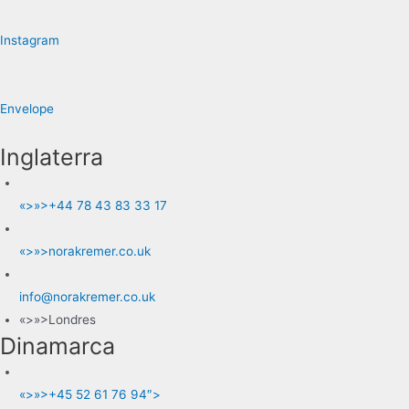
Instagram
Envelope
Inglaterra
«>»>+44 78 43 83 33 17
«>»>norakremer.co.uk
info@norakremer.co.uk
«>»>Londres
Dinamarca
«>»>+45 52 61 76 94″>