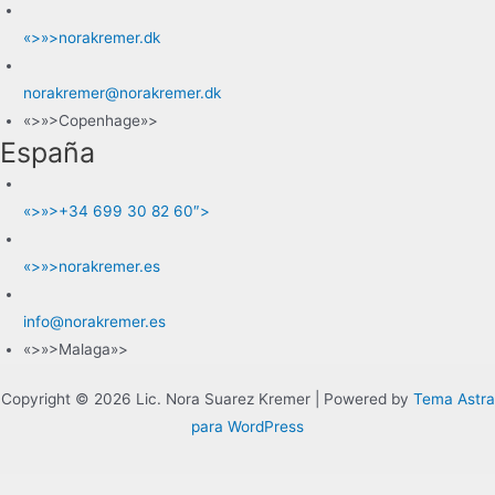
«>»>norakremer.dk
norakremer@norakremer.dk
«>»>Copenhage»>
España
«>»>+34 699 30 82 60″>
«>»>norakremer.es
info@norakremer.es
«>»>Malaga»>
Copyright © 2026 Lic. Nora Suarez Kremer | Powered by
Tema Astra
para WordPress