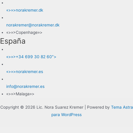
«>»>norakremer.dk
norakremer@norakremer.dk
«>»>Copenhage»>
España
«>»>+34 699 30 82 60″>
«>»>norakremer.es
info@norakremer.es
«>»>Malaga»>
Copyright © 2026 Lic. Nora Suarez Kremer | Powered by
Tema Astra
para WordPress