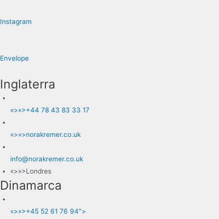
Instagram
Envelope
Inglaterra
«>»>+44 78 43 83 33 17
«>»>norakremer.co.uk
info@norakremer.co.uk
«>»>Londres
Dinamarca
«>»>+45 52 61 76 94″>