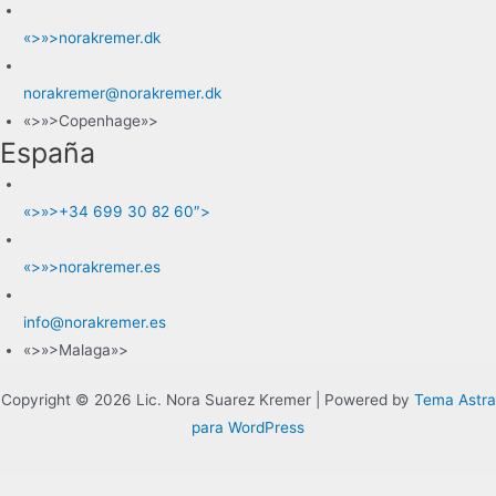
«>»>norakremer.dk
norakremer@norakremer.dk
«>»>Copenhage»>
España
«>»>+34 699 30 82 60″>
«>»>norakremer.es
info@norakremer.es
«>»>Malaga»>
Copyright © 2026 Lic. Nora Suarez Kremer | Powered by
Tema Astra
para WordPress