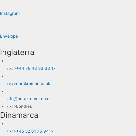
Instagram
Envelope
Inglaterra
«>»>+44 78 43 83 33 17
«>»>norakremer.co.uk
info@norakremer.co.uk
«>»>Londres
Dinamarca
«>»>+45 52 61 76 94″>