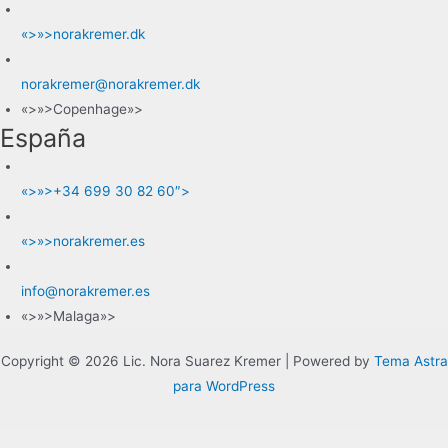
«>»>norakremer.dk
norakremer@norakremer.dk
«>»>Copenhage»>
España
«>»>+34 699 30 82 60″>
«>»>norakremer.es
info@norakremer.es
«>»>Malaga»>
Copyright © 2026 Lic. Nora Suarez Kremer | Powered by
Tema Astra
para WordPress