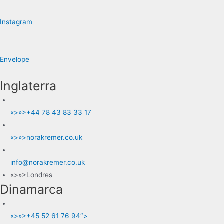
Instagram
Envelope
Inglaterra
«>»>+44 78 43 83 33 17
«>»>norakremer.co.uk
info@norakremer.co.uk
«>»>Londres
Dinamarca
«>»>+45 52 61 76 94″>