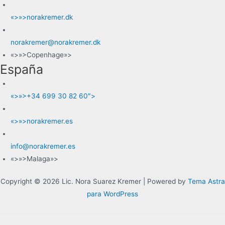
«>»>norakremer.dk
norakremer@norakremer.dk
«>»>Copenhage»>
España
«>»>+34 699 30 82 60″>
«>»>norakremer.es
info@norakremer.es
«>»>Malaga»>
Copyright © 2026 Lic. Nora Suarez Kremer | Powered by
Tema Astra
para WordPress