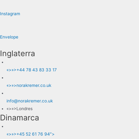
Instagram
Envelope
Inglaterra
«>»>+44 78 43 83 33 17
«>»>norakremer.co.uk
info@norakremer.co.uk
«>»>Londres
Dinamarca
«>»>+45 52 61 76 94″>